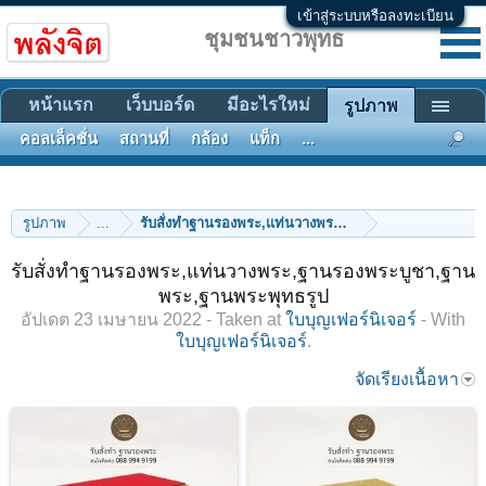
เข้าสู่ระบบหรือลงทะเบียน
ชุมชนชาวพุทธ
หน้าแรก
เว็บบอร์ด
มีอะไรใหม่
รูปภาพ
คอลเล็คชั่น
สถานที่
กล้อง
แท็ก
...
รูปภาพ
...
รับสั่งทำฐานรองพระ,แท่นวางพระ,ฐานรองพระบูชา,ฐานพ
รับสั่งทำฐานรองพระ,แท่นวางพระ,ฐานรองพระบูชา,ฐาน
พระ,ฐานพระพุทธรูป
อัปเดต
23 เมษายน 2022
- Taken at
ใบบุญเฟอร์นิเจอร์
- With
ใบบุญเฟอร์นิเจอร์
.
จัดเรียงเนื้อหา