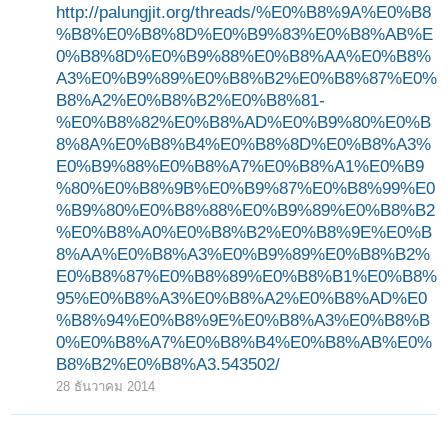
http://palungjit.org/threads/%E0%B8%9A%E0%B8
%B8%E0%B8%8D%E0%B9%83%E0%B8%AB%E
0%B8%8D%E0%B9%88%E0%B8%AA%E0%B8%
A3%E0%B9%89%E0%B8%B2%E0%B8%87%E0%
B8%A2%E0%B8%B2%E0%B8%81-
%E0%B8%82%E0%B8%AD%E0%B9%80%E0%B
8%8A%E0%B8%B4%E0%B8%8D%E0%B8%A3%
E0%B9%88%E0%B8%A7%E0%B8%A1%E0%B9
%80%E0%B8%9B%E0%B9%87%E0%B8%99%E0
%B9%80%E0%B8%88%E0%B9%89%E0%B8%B2
%E0%B8%A0%E0%B8%B2%E0%B8%9E%E0%B
8%AA%E0%B8%A3%E0%B9%89%E0%B8%B2%
E0%B8%87%E0%B8%89%E0%B8%B1%E0%B8%
95%E0%B8%A3%E0%B8%A2%E0%B8%AD%E0
%B8%94%E0%B8%9E%E0%B8%A3%E0%B8%B
0%E0%B8%A7%E0%B8%B4%E0%B8%AB%E0%
B8%B2%E0%B8%A3.543502/
28 ธันวาคม 2014