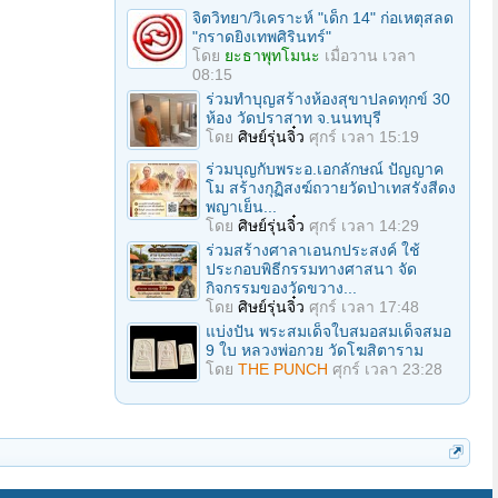
จิตวิทยา/วิเคราะห์ "เด็ก 14" ก่อเหตุสลด
"กราดยิงเทพศิรินทร์"
โดย
ยะธาพุทโมนะ
เมื่อวาน เวลา
08:15
ร่วมทําบุญสร้างห้องสุขาปลดทุกข์ 30
ห้อง วัดปราสาท จ.นนทบุรี
โดย
ศิษย์รุ่นจิ๋ว
ศุกร์ เวลา 15:19
ร่วมบุญกับพระอ.เอกลักษณ์ ปัญญาค
โม สร้างกุฏิสงฆ์ถวายวัดป่าเทสรังสีดง
พญาเย็น...
โดย
ศิษย์รุ่นจิ๋ว
ศุกร์ เวลา 14:29
ร่วมสร้างศาลาเอนกประสงค์ ใช้
ประกอบพิธีกรรมทางศาสนา จัด
กิจกรรมของวัดขวาง...
โดย
ศิษย์รุ่นจิ๋ว
ศุกร์ เวลา 17:48
แบ่งปัน พระสมเด็จใบสมอสมเด็จสมอ
9 ใบ หลวงพ่อกวย วัดโฆสิตาราม
โดย
THE PUNCH
ศุกร์ เวลา 23:28