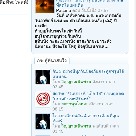
เรื่องเล่า "นักขุดกรุ"มือขลัง ขมังเวทย์
ื่อที่จะโพสต์)
ที่สุดในแผ่นดิน
Pattana
ตอบ
วันนี้เมื่อ 07:57
วันที่ ๙ สิงหาคม พ.ศ. ๒๕๖๙ ตรงกับ
วันอาทิตย์ แรม ๑๑ ค่ำ เดือนแปดหลัง (๘๘) ปี
มะเมีย
ทำบุญใส่บาตรในเช้าวันนี้
อนุโมทนาบุญร่วมกันครับ
สุทินนัง วะตะเม ทานัง อาสะวักขะยาวะหัง
นิพพานะ ปัจจะโย โหตุ ปัจจุบันเนกาเล…
กระทู้ที่น่าสนใจ
กิน 3 อย่างนี้ทุกวันป้องกันกระดูกพรุนได้
แน่นอน
โดย
วิญญาณนิพพาน
อังคาร เวลา
03:45
จิตวิทยา/วิเคราะห์ "เด็ก 14" ก่อเหตุสลด
"กราดยิงเทพศิรินทร์"
โดย
ยะธาพุทโมนะ
เมื่อวาน เวลา
08:15
ไตวายเฉียบพลัน 4 อาการเตือนที่คุณ
ต้องรู้
โดย
วิญญาณนิพพาน
พฤหัสบดี เวลา
03:45