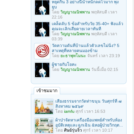
หยุดกิน 3 อย่างนี้น้ำหนักลดไวมาก พุง
ยุบ
โดย
วิญญาณนิพพาน
พฤหัสบดี เวลา
22:16
เคล็ดลับ 5 ข้อสำหรับวัย 35-40+ ฟังแล้ว
คุณจะเลิกเสียดายเวลาทันที
โดย
วิญญาณนิพพาน
พฤหัสบดี เวลา
03:39
วัดความดันที่บ้านแล้วตัวเลขไม่นิ่ง? 5
สาเหตุที่หลายคนมองข้าม
โดย
ยะธาพุทโมนะ
จันทร์ เวลา 23:19
ผู้ชายกับโยคะ
โดย
วิญญาณนิพพาน
วันนี้เมื่อ 02:15
เข้าชมมาก
เสียงธรรมจากวัดท่าขนุน วันศุกร์ที่ ๗
สิงหาคม ๒๕๖๙
โดย
iamfu
ศุกร์ เวลา 16:53
ผ้าป่าจัดหาเครื่องมือแพทย์สำหรับห้อง
อุบัติเหตุและฉุกเฉิน &หอผู้ป่วยวิกฤต...
โดย
ศิษย์รุ่นจิ๋ว
ศุกร์ เวลา 10:17