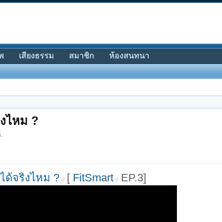
พ
เสียงธรรม
สมาชิก
ห้องสนทนา
ริงไหม ?
5
.
กได้จริงไหม ?
[
FitSmart
EP.3]