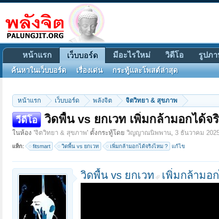
หน้าแรก
มีอะไรใหม่
วิดีโอ
รูปภา
เว็บบอร์ด
ค้นหาในเว็บบอร์ด
เรื่องเด่น
กระทู้และโพสต์ล่าสุด
หน้าแรก
เว็บบอร์ด
พลังจิต
จิตวิทยา & สุขภาพ
วิดพื้น vs ยกเวท เพิ่มกล้ามอกได้จ
วีดีโอ
ในห้อง '
จิตวิทยา & สุขภาพ
' ตั้งกระทู้โดย
วิญญาณนิพพาน
,
3 ธันวาคม 202
แท็ก:
fitsmart
วิดพื้น vs ยกเวท
เพิ่มกล้ามอกได้จริงไหม ?
แก้ไข
วิดพื้น vs ยกเวท
เพิ่มกล้ามอ