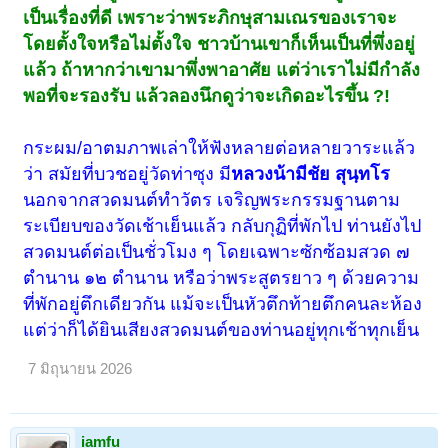
เป็นเรื่องที่ดี เพราะว่าพระภิกษุสามเณรของเราจะ
โดยตั้งใจหรือไม่ตั้งใจ ชาวบ้านเขาก็เห็นเป็นที่พึ่งอยู่
แล้ว ถ้าหากว่าเขามาพึ่งพาอาศัย แต่ว่าเราไม่มีกำลัง
พอที่จะรองรับ แล้วลองนึกดูว่าจะเกิดอะไรขึ้น ?!
กระผม/อาตมภาพเล่าให้ฟังหลายต่อหลายวาระแล้ว
ว่า สมัยที่บวชอยู่วัดท่าซุง มี
หลวงน้ามีชัย สุนฺทโร
นอกจากสวดมนต์ทำวัตร เจริญพระกรรมฐานตาม
ระเบียบของวัดเช้าเย็นแล้ว กลับกุฏิที่พักไป ท่านยังไป
สวดมนต์ต่อเป็นชั่วโมง ๆ โดยเฉพาะซักซ้อมสวด ๗
ตำนาน ๑๒ ตำนาน หรือว่าพระสูตรยาว ๆ ด้วยความ
ที่พักอยู่ตึกเดียวกัน แม้จะเป็นหัวตึกท้ายตึกคนละห้อง
แต่ว่าก็ได้ยินเสียงสวดมนต์ของท่านอยู่ทุกเช้าทุกเย็น
7 มิถุนายน 2026
iamfu