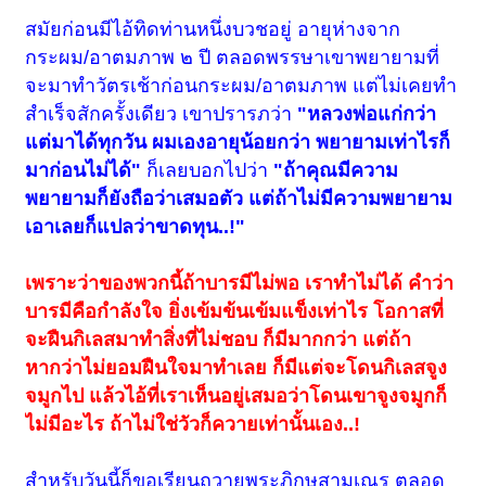
สมัยก่อนมีไอ้ทิดท่านหนึ่งบวชอยู่ อายุห่างจาก
กระผม/อาตมภาพ ๒ ปี ตลอดพรรษาเขาพยายามที่
จะมาทำวัตรเช้าก่อน
กระผม/อาตมภาพ
แต่ไม่เคยทำ
สำเร็จสักครั้งเดียว เขาปรารภว่า
"หลวงพ่อแก่กว่า
แต่มาได้ทุกวัน ผมเองอายุน้อยกว่า พยายามเท่าไรก็
มาก่อนไม่ได้"
ก็เลยบอกไปว่า
"ถ้าคุณมีความ
พยายามก็ยังถือว่าเสมอตัว แต่ถ้าไม่มีความพยายาม
เอาเลยก็แปลว่าขาดทุน..!"
เพราะว่าของพวกนี้ถ้าบารมีไม่พอ เราทำไม่ได้ คำว่า
บารมีคือกำลังใจ ยิ่งเข้มข้นเข้มแข็งเท่าไร โอกาสที่
จะฝืนกิเลสมาทำสิ่งที่ไม่ชอบ ก็มีมากกว่า แต่ถ้า
หากว่าไม่ยอมฝืนใจมาทำเลย ก็มีแต่จะโดนกิเลสจูง
จมูกไป แล้วไอ้ที่เราเห็นอยู่เสมอว่าโดนเขาจูงจมูกก็
ไม่มีอะไร ถ้าไม่ใช่วัวก็ควายเท่านั้นเอง..!
สำหรับวันนี้ก็ขอเรียนถวายพระภิกษุสามเณร ตลอด