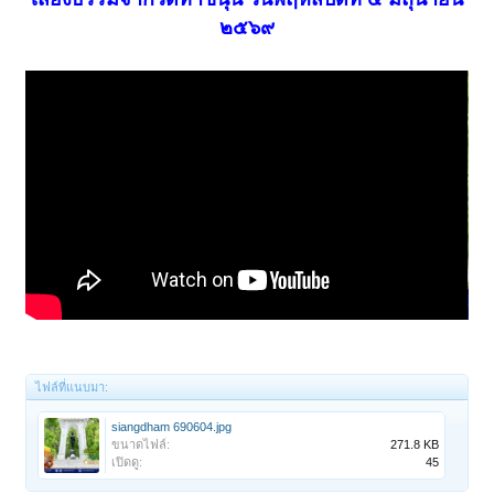
๒๕๖๙
ไฟล์ที่แนบมา:
siangdham 690604.jpg
ขนาดไฟล์:
271.8 KB
เปิดดู:
45