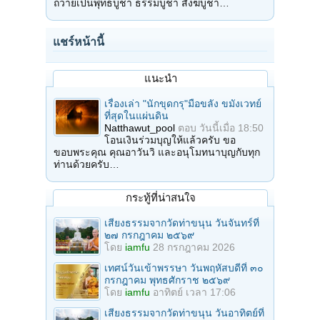
ถวายเป็นพุทธบูชา ธรรมบูชา สังฆบูชา…
แชร์หน้านี้
แนะนำ
เรื่องเล่า "นักขุดกรุ"มือขลัง ขมังเวทย์
ที่สุดในแผ่นดิน
Natthawut_pool
ตอบ
วันนี้เมื่อ 18:50
โอนเงินร่วมบุญให้แล้วครับ ขอ
ขอบพระคุณ คุณอาวันวิ และอนุโมทนาบุญกับทุก
ท่านด้วยครับ…
กระทู้ที่น่าสนใจ
เสียงธรรมจากวัดท่าขนุน วันจันทร์ที่
๒๗ กรกฎาคม ๒๕๖๙
โดย
iamfu
28 กรกฎาคม 2026
เทศน์วันเข้าพรรษา วันพฤหัสบดีที่ ๓๐
กรกฎาคม พุทธศักราช ๒๕๖๙
โดย
iamfu
อาทิตย์ เวลา 17:06
เสียงธรรมจากวัดท่าขนุน วันอาทิตย์ที่