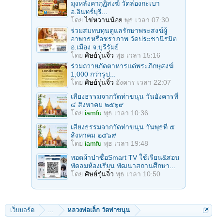
มุงหลังคากุฏิสงฆ์ วัดล่องกะเบา
อ.อินทร์บุรี...
โดย
ไข่หวานน้อย
พุธ เวลา 07:30
ร่วมสมทบทุนดูแลรักษาพระสงฆ์ผู้
อาพาธหรือชราภาพ วัดประชานิรมิต
อ.เมือง จ.บุรีรัมย์
โดย
ศิษย์รุ่นจิ๋ว
พุธ เวลา 15:16
ร่วมถวายภัตตาหารแด่พระภิกษุสงฆ์
1,000 กว่ารูป...
โดย
ศิษย์รุ่นจิ๋ว
อังคาร เวลา 22:07
เสียงธรรมจากวัดท่าขนุน วันอังคารที่
๔ สิงหาคม ๒๕๖๙
โดย
iamfu
พุธ เวลา 10:36
เสียงธรรมจากวัดท่าขนุน วันพุธที่ ๕
สิงหาคม ๒๕๖๙
โดย
iamfu
พุธ เวลา 19:48
ทอดผ้าป่าซื้อSmart TV ใช้เรียน&สอน
พัดลมห้องเรียน พัฒนาสถานศึกษา...
โดย
ศิษย์รุ่นจิ๋ว
พุธ เวลา 10:50
เว็บบอร์ด
...
หลวงพ่อเล็ก วัดท่าขนุน