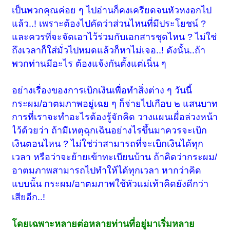
เป็นพวกคุณค่อย ๆ ไปอ่านก็คงเครียดจนหัวหงอกไป
แล้ว..! เพราะต้องไปคัดว่าส่วนไหนที่มีประโยชน์ ?
และควรที่จะจัดเอาไว้ร่วมกับเอกสารชุดไหน ? ไม่ใช่
ถึงเวลาก็ใส่มั่วไปหมดแล้วก็หาไม่เจอ..! ดังนั้น..ถ้า
พวกท่านมีอะไร ต้องแจ้งกันตั้งแต่เนิ่น ๆ
อย่างเรื่องของการเบิกเงินเพื่อทำสิ่งต่าง ๆ วันนี้
กระผม/อาตมภาพอยู่เฉย ๆ ก็จ่ายไปเกือบ ๒ แสนบาท
การที่เราจะทำอะไรต้องรู้จักคิด วางแผนเผื่อล่วงหน้า
ไว้ด้วยว่า ถ้ามีเหตุฉุกเฉินอย่างไรขึ้นมาควรจะเบิก
เงินตอนไหน ? ไม่ใช่ว่าสามารถที่จะเบิกเงินได้ทุก
เวลา หรือว่าจะย้ายเข้าทะเบียนบ้าน
ถ้าคิดว่ากระผม/
อาตมภาพ
สามารถไปทำให้ได้ทุกเวลา หากว่าคิด
แบบนั้น
กระผม/อาตมภาพ
ใช้หัวแม่เท้าคิดยังดีกว่า
เสียอีก..!
โดยเฉพาะหลายต่อหลายท่านที่อยู่มาเริ่มหลาย