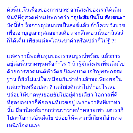
ดังนั้น..ในเรื่องของการบวช อานิสงส์ของเราได้เต็ม
ทันทีที่คู่สวดท่านประกาศว่า
"อุปะสัมปันโน สังเฆนะ"
บัดนี้สำเร็จการอุปสมบทเป็นสงฆ์แล้ว ถ้าใครหวังบวช
เพื่อเอาบุญเอากุศลอย่างเดียว จะสึกตอนนั้นอานิสงส์
ก็ได้เต็ม เพียงแต่จะโดนเขาด่าหรือเปล่าก็ไม่รู้ ?!
แต่คราวนี้พอต้นทุนของเราสมบูรณ์พร้อม แล้วการ
อยู่ต่อนั้นขาดทุนหรือกำไร ? ถ้ารู้จักสั่งสมเพิ่มเติมไป
ด้วยการสวดมนต์ทำวัตร บิณฑบาต เจริญพระกรรม
ฐาน ก็ยังไม่แน่ใจเหมือนกันว่าทำแล้วจะเพียงพอใน
แต่ละวันหรือเปล่า ? แต่ก็ยังดีกว่าไม่ทำอะไรเลย
ปล่อยให้ขาดทุนย่อยยับไปอยู่ฝ่ายเดียว โอกาสที่ดี
ที่สุดของเราก็คือตอนที่บวชอยู่ เพราะว่าสิ่งที่เราทำ
นั้น มีอานิสงส์มากกว่าฆราวาสทำหลายเท่า แต่เราก็
ไปละโอกาสอันดีเสีย ปล่อยให้ความขี้เกียจมีอำนาจ
เหนือใจตนเอง