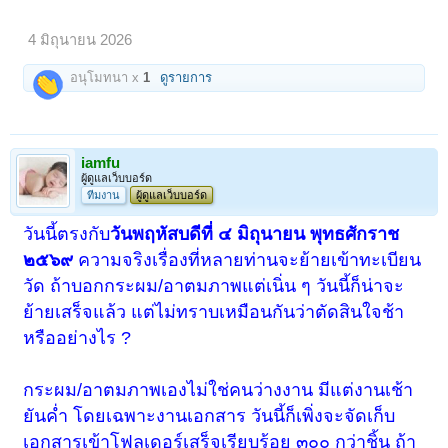
4 มิถุนายน 2026
อนุโมทนา x
1
ดูรายการ
iamfu
ผู้ดูแลเว็บบอร์ด
ทีมงาน
ผู้ดูแลเว็บบอร์ด
วันนี้ตรงกับ
วันพฤหัสบดีที่ ๔ มิถุนายน พุทธศักราช
๒๕๖๙
ความจริงเรื่องที่หลายท่านจะย้ายเข้าทะเบียน
วัด ถ้าบอก
กระผม/อาตมภาพ
แต่เนิ่น ๆ วันนี้ก็น่าจะ
ย้ายเสร็จแล้ว แต่ไม่ทราบเหมือนกันว่าตัดสินใจช้า
หรืออย่างไร ?
กระผม/อาตมภาพเองไม่ใช่คนว่างงาน มีแต่งานเช้า
ยันค่ำ โดยเฉพาะงานเอกสาร วันนี้ก็เพิ่งจะจัดเก็บ
เอกสารเข้าโฟลเดอร์เสร็จเรียบร้อย ๓๐๐ กว่าชิ้น ถ้า