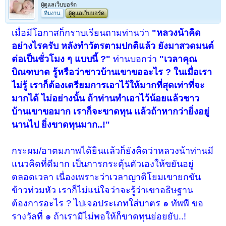
ผู้ดูแลเว็บบอร์ด
ทีมงาน
ผู้ดูแลเว็บบอร์ด
เมื่อมีโอกาสก็กราบเรียนถามท่านว่า
"หลวงน้าคิด
อย่างไรครับ หลังทำวัตรตามปกติแล้ว ยังมาสวดมนต์
ต่อเป็นชั่วโมง ๆ แบบนี้ ?"
ท่านบอกว่า
"เวลาคุณ
บิณฑบาต รู้หรือว่าชาวบ้านเขาขออะไร ? ในเมื่อเรา
ไม่รู้ เราก็ต้องเตรียมการเอาไว้ให้มากที่สุดเท่าที่จะ
มากได้ ไม่อย่างนั้น ถ้าท่านทำเอาไว้น้อยแล้วชาว
บ้านเขาขอมาก เราก็จะขาดทุน แล้วถ้าหากว่ายิ่งอยู่
นานไป ยิ่งขาดทุนมาก..!"
กระผม/อาตมภาพได้ยินแล้วก็ยังคิดว่าหลวงน้าท่านมี
แนวคิดที่ดีมาก เป็นการกระตุ้นตัวเองให้ขยันอยู่
ตลอดเวลา เนื่องเพราะว่าเวลาญาติโยมเขายกขัน
ข้าวท่วมหัว เราก็ไม่แน่ใจว่าจะรู้ว่าเขาอธิษฐาน
ต้องการอะไร ? ไปเจอประเภทใส่บาตร ๑ ทัพพี ขอ
รางวัลที่ ๑ ถ้าเรามีไม่พอให้ก็ขาดทุนย่อยยับ..!