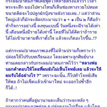
กระผม/อาตมภาพเคยพูดไว้หลายครั้งแล้วว่า เวลา
พระจะสึก มองไปทางไหนก็เห็นช่องทางรวยไปหมด
ขนาดคิดจะไปปลูกผักบุ้งขายยังรวยเลย..! แต่ว่าส่วน
ใหญ่แล้วก็มักจะคิดประมาณว่า ๑ + ๑ เป็น ๒ ก็คือถ้า
ทำกิจการอย่างนี้ ลงทุนแบบนี้ วันหนึ่งจะมีรายได้เท่า
นี้ เดือนหนึ่งมีรายได้เท่านี้ โดยที่ไม่ได้คิดว่าถ้าราย
ได้ไม่เข้ามาตามที่เราตั้งใจ แล้วจะเกิดอะไรขึ้น..!?
แต่กระผม/อาตมภาพเองที่ไม่ห้ามปรามก็เพราะว่า
ปล่อยให้ไปรับบทเรียนเอง โดยเฉพาะลูกศิษย์บาง
ท่านเคยกล่าวกับ
กระผม/อาตมภาพ
ไว้ว่า
"หลวงพ่อ
บอกคำตอบให้โดยที่ผมยังไม่เห็นโจทย์เลย แล้วจะให้
ผมรับได้อย่างไร ?"
เพราะฉะนั้น..ก็ไปทำโจทย์เสีย
ให้พอ ถ้าไม่เข็ดแล้วเข้ามาใหม่ จะออกไปซ้ำอีก
ก็ได้..!
ถ้าหากว่าคนที่อยู่มานานจะเห็นว่าระยะหลัง ๆ
กระผม/อาตมภาพ
ค่อย ๆ ปล่อยงานไปเรื่อย แล้วโดย