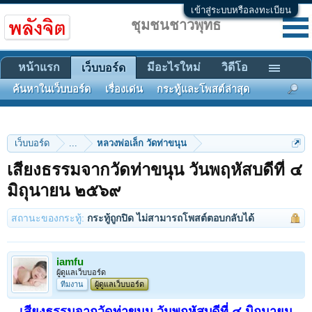
เข้าสู่ระบบหรือลงทะเบียน
ชุมชนชาวพุทธ
หน้าแรก
มีอะไรใหม่
วิดีโอ
เว็บบอร์ด
ค้นหาในเว็บบอร์ด
เรื่องเด่น
กระทู้และโพสต์ล่าสุด
เว็บบอร์ด
...
หลวงพ่อเล็ก วัดท่าขนุน
เสียงธรรมจากวัดท่าขนุน วันพฤหัสบดีที่ ๔
มิถุนายน ๒๕๖๙
สถานะของกระทู้:
กระทู้ถูกปิด ไม่สามารถโพสต์ตอบกลับได้
iamfu
ผู้ดูแลเว็บบอร์ด
ทีมงาน
ผู้ดูแลเว็บบอร์ด
เสียงธรรมจากวัดท่าขนุน วันพฤหัสบดีที่ ๔ มิถุนายน