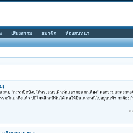
พ
เสียงธรรม
สมาชิก
ห้องสนทนา
ารที่ ๔ สิงหาคม ๒๕๖๙
ที่ ๔ สิงหาคม ๒๕๖๙
ตอ