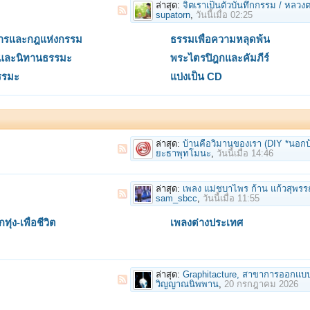
ล่าสุด:
จิตเราเป็นตัวบันทึกกรรม / หลวงตาม้า (พระวรงค
supatorn
,
วันนี้เมื่อ 02:25
สารและกฎแห่งกรรม
ธรรมเพื่อความหลุดพ้น
ิและนิทานธรรมะ
พระไตรปิฎกและคัมภีร์
รรมะ
แบ่งเป็น CD
ล่าสุด:
บ้านคือวิมานของเรา (DIY *นอกบ้าน ในบ้าน ของใ
ยะธาพุทโมนะ
,
วันนี้เมื่อ 14:46
ล่าสุด:
เพลง แม่ชบาไพร ก้าน แก้วสุพร
sam_sbcc
,
วันนี้เมื่อ 11:55
ทุ่ง-เพื่อชีวิต
เพลงต่างประเทศ
ล่าสุด:
Graphitacture, สาขาการออกแบบ วิทยาลัยการออกแบบ มหาว
วิญญาณนิพพาน
,
20 กรกฎาคม 2026