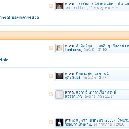
ล่าสุด:
ประสบการณ์สวดมนต์หายป่วยแล้ว
joni_buddhist
,
11 กรกฎาคม 2026
การณ์ ผลของการสวด
ล่าสุด:
สำนักวัดนาป่าพงคึกฤทธิ์และสาวกพลาด! สร้าง" พุท
Lord deva
,
วันนี้เมื่อ 01:53
Hole
ล่าสุด:
ติดตามสถานะการณ์
สุกิจSukit
,
วันนี้เมื่อ 13:32
ล่าสุด:
แจกฟรี เทวดาเรียกทรัพย์
สุวรรณเวช
,
อังคาร เวลา 22:17
ล่าสุด:
ละครทายาทอสูร (2535), โรงแรมผี | on
วิญญาณนิพพาน
,
14 กรกฎาคม 2026