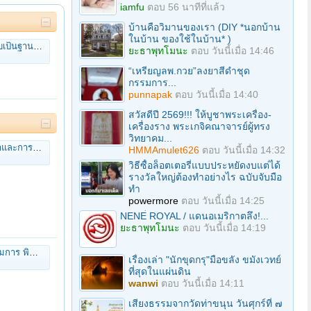
iamfu
ตอบ
56 นาทีที่แล้ว
บ้านคือวิมานของเรา (DIY *นอกบ้าน
ในบ้าน ของใช้ในบ้าน* )
ตเผยแผ่พุทธศาสนา
ยะธาพุทโมนะ
ตอบ
วันนี้เมื่อ 14:46
“เหรียญลพ.กวย”ลงยาสีดำชุด
กรรมการ...
punnapak
ตอบ
วันนี้เมื่อ 14:40
สวัสดีปี 2569!!! ให้บูชาพระเครื่อง-
เครื่องราง พระเกจิคณาจารย์ผู้ทรง
วิทยาคม...
กษากำลังใจ
HMMAmulet626
ตอบ
วันนี้เมื่อ 14:32
วิธีซื้อล็อตเตอรี่แบบประหยัดงบแต่ได้
รางวัลใหญ่ต้องทำอย่างไร ฉบับจับมือ
ทำ
powermore
ตอบ
วันนี้เมื่อ 14:25
NENE่ ROYAL / แดนอเมริกาตลึง!...
ยะธาพุทโมนะ
ตอบ
วันนี้เมื่อ 14:19
ืนยิงไม่ออก“ น.156
เรื่องเล่า "นักขุดกรุ"มือขลัง ขมังเวทย์
ที่สุดในแผ่นดิน
wanwi
ตอบ
วันนี้เมื่อ 14:11
เสียงธรรมจากวัดท่าขนุน วันศุกร์ที่ ๗