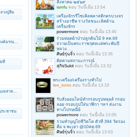
สิงหาคม ๒๕๖๙
iamfu
ตอบ
วันนี้เมื่อ 13:54
วงปู่สิม
เครื่องจักรรีไซเคิลพลาสติกครบวงจร
สร้างอาชีพ รางวัลชนะเลิศด้าน
เครื่องจักร
powermore
ตอบ
วันนี้เมื่อ 13:45
ร่วมทอดผ้าป่าปลูกต้นไม้ 9 สค.69
ัยช่วยพระอาพาธทุกรูป
ถวายเป็นพระราชกุศลเเด่พระพันปี
หลวง...
ศิษย์รุ่นจิ๋ว
ตอบ
วันนี้เมื่อ 13:35
ติดตามสถานะการณ์
ียที
สุกิจSukit
ตอบ
วันนี้เมื่อ 13:32
พระเครื่อง/เครื่องรางทั่วไป
tee_tores
ตอบ
วันนี้เมื่อ 13:10
มฐานที่ทรงเข้าถึง
รับสั่งออนไลน์ทำกรอบรูปหลุยส์ กรอบ
ลอย กรอบรูปใส่นาฬิกา ฯลฯ ส่งงาน
ทางไปรษณีย์
ับประชาชน
powermore
ตอบ
วันนี้เมื่อ 13:05
ร่วมทําบุญไถ่ชีวิตโค ตัวที่ 394 วัดร่อง
คือ จ.พะเยา @10สค.69
ศิษย์รุ่นจิ๋ว
ตอบ
วันนี้เมื่อ 13:03