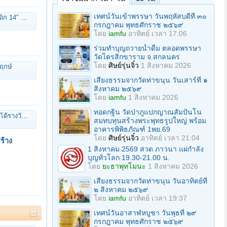
เทศน์วันเข้าพรรษา วันพฤหัสบดีที่ ๓๐
งเทพศิรินทร์"
กรกฎาคม พุทธศักราช ๒๕๖๙
โดย
iamfu
อาทิตย์ เวลา 17:06
ร่วมทําบุญถวายน้ำดื่ม ตลอดพรรษา
วัดไตรสิกขาราม จ.สกลนคร
โดย
ศิษย์รุ่นจิ๋ว
1 สิงหาคม 2026
ฤกษ์
เสียงธรรมจากวัดท่าขนุน วันเสาร์ที่ ๑
สิงหาคม ๒๕๖๙
โดย
iamfu
1 สิงหาคม 2026
ทอดกฐิน วัดป่าภูแปกญาณสัมปันโน
ร ฉบับจับมือทำ
สมทบทุนสร้างพระพุทธรูปใหญ่ พร้อม
อาคารพิพิธภัณฑ์ 1พย.69
โดย
ศิษย์รุ่นจิ๋ว
อาทิตย์ เวลา 21:04
ร้าง
1 สิงหาคม 2569 สวด ภาวนา แผ่กำลัง
บุญทั่วโลก 19.30-21.00 น.
โดย
ยะธาพุทโมนะ
1 สิงหาคม 2026
เสียงธรรมจากวัดท่าขนุน วันอาทิตย์ที่
๒ สิงหาคม ๒๕๖๙
โดย
iamfu
อาทิตย์ เวลา 19:37
เทศน์วันอาสาฬหบูชา วันพุธที่ ๒๙
กรกฎาคม พุทธศักราช ๒๕๖๙