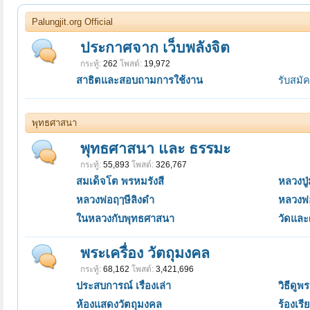
Palungjit.org Official
ประกาศจาก เว็บพลังจิต
กระทู้:
262
โพสต์:
19,972
สาธิตและสอบถามการใช้งาน
รับสมั
พุทธศาสนา
พุทธศาสนา และ ธรรมะ
กระทู้:
55,893
โพสต์:
326,767
สมเด็จโต พรหมรังสี
หลวงปู่
หลวงพ่อฤๅษีลิงดำ
หลวงพ่
ในหลวงกับพุทธศาสนา
วัดแล
พระเครื่อง วัตถุมงคล
กระทู้:
68,162
โพสต์:
3,421,696
ประสบการณ์ เรื่องเล่า
วิธีดูพ
ห้องแสดงวัตถุมงคล
ร้องเร