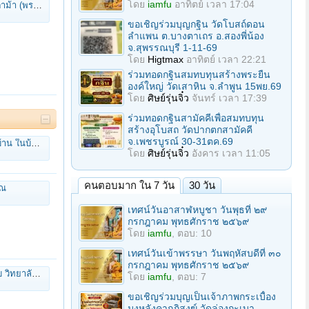
โดย
iamfu
อาทิตย์ เวลา 17:04
ต วิริยะธโร)
ขอเชิญร่วมบุญกฐิน วัดโบสถ์ดอน
ลำแพน ต.บางตาเถร อ.สองพี่น้อง
จ.สุพรรณบุรี 1-11-69
โดย
Higtmax
อาทิตย์ เวลา 22:21
ร่วมทอดกฐินสมทบทุนสร้างพระยืน
องค์ใหญ่ วัดเสาหิน จ.ลําพูน 15พย.69
โดย
ศิษย์รุ่นจิ๋ว
จันทร์ เวลา 17:39
ร่วมทอดกฐินสามัคคีเพื่อสมทบทุน
สร้างอุโบสถ วัดปากตกสามัคคี
จ.เพชรบูรณ์ 30-31ตค.69
ช้ในบ้าน* )
โดย
ศิษย์รุ่นจิ๋ว
อังคาร เวลา 11:05
คนตอบมาก ใน 7 วัน
30 วัน
รณ
เทศน์วันอาสาฬหบูชา วันพุธที่ ๒๙
กรกฎาคม พุทธศักราช ๒๕๖๙
โดย
iamfu
, ตอบ: 10
เทศน์วันเข้าพรรษา วันพฤหัสบดีที่ ๓๐
กรกฎาคม พุทธศักราช ๒๕๖๙
ิทยาลัยรังสิต
โดย
iamfu
, ตอบ: 7
ขอเชิญร่วมบุญเป็นเจ้าภาพกระเบื้อง
มุงหลังคากุฏิสงฆ์ วัดล่องกะเบา