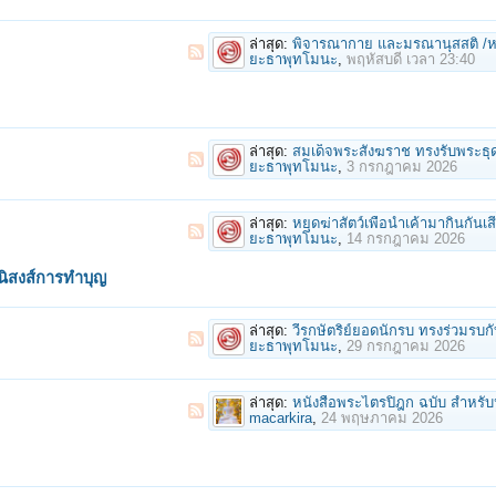
ล่าสุด:
พิจารณากาย และมรณานุสสติ /หล
ยะธาพุทโมนะ
,
พฤหัสบดี เวลา 23:40
ล่าสุด:
สมเด็จพระสังฆราช ทรงรับพระธุดงค์มรณภาพไว้ในพระอนุเคราะห์ พร้อมประทานคิลานปัจจ
ยะธาพุทโมนะ
,
3 กรกฎาคม 2026
ล่าสุด:
หยุดฆ่าสัตว์เพื่อนำเค้ามากินกันเส
ยะธาพุทโมนะ
,
14 กรกฎาคม 2026
นิสงส์การทำบุญ
ล่าสุด:
วีรกษัตริย์ยอดนักรบ ทรงร่วมรบกับเหล่าทหารกล้า..เพื่อ ปกป้องประชาฯ/พระกรร
ยะธาพุทโมนะ
,
29 กรกฎาคม 2026
ล่าสุด:
หนังสือพระไตรปิฎก ฉบับ สำหร
macarkira
,
24 พฤษภาคม 2026