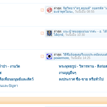
ล่าสุด:
จิตวิทยา/"ดร.ตฤณห์" ถอดรหัส "เด็ก 14" ก่อเหตุสลด "กราดยิ
ยะธาพุทโมนะ
,
วันนี้เมื่อ 08:55
ล่าสุด:
แนะนำหมอดูแม่นมากค่ะ - อ. ได้
ได้ฤกษ์
,
วันนี้เมื่อ 10:30
ล่าสุด:
วิธีซื้อล็อตเตอรี่แบบประหยัดงบแต่ได้รางวัลใหญ่ต้องทำอย่างไ
powermore
,
วันนี้เมื่อ 14:25
ผ้าป่า - งานวัด
พระพุทธรูป - วิหารทาน - สิ่งก่อส
ช
งานบุญอื่นๆ
ือเพื่อนมนุษย์และสัตว์
ลงประกาศ ซื้อ-ขาย หรือทั่วไป
ียนและปัญหา