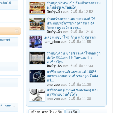
ร่วมบุญทําทางเข้า วัดแก้วดวงธรรม
เดินได้
อ.โพธิ์ชัย จ.ร้อยเอ็ด
ศิษย์รุ่นจิ๋ว
ตอบ
วันนี้เมื่อ 12:52
ร่วมสร้างศาลาเอนกประสงค์ ใช้
ประกอบพิธีกรรมทางศาสนา จัด
กิจกรรมของวัดขวาง...
ศิษย์รุ่นจิ๋ว
ตอบ
วันนี้เมื่อ 12:10
เพลง แม่ชบาไพร ก้าน แก้วสุพรรณ
ธวจน " ปลอม
sam_sbcc
ตอบ
วันนี้เมื่อ 11:55
ร่วมบุญด่วน ช่วยชําระค่าไฟก่อนถูก
ตัดไฟ@11สค.69 วัดหนองก๋าย
จ.เชียงใหม่
ศิษย์รุ่นจิ๋ว
ตอบ
วันนี้เมื่อ 11:44
นาฬิกาแบรนด์เนมของแท้ 100%
หลากหลายแบรนด์ ราคาถูก จัดส่ง
ฟรี...
one-zee
ตอบ
วันนี้เมื่อ 11:38
นาฬิกาพก (Pocket Watches) และ
นาฬิกาแขวนตั้งโต๊ะ
one-zee
ตอบ
วันนี้เมื่อ 11:38
e คลาสสิก
เข้าชมมาก ใน 7 วัน
30 วัน