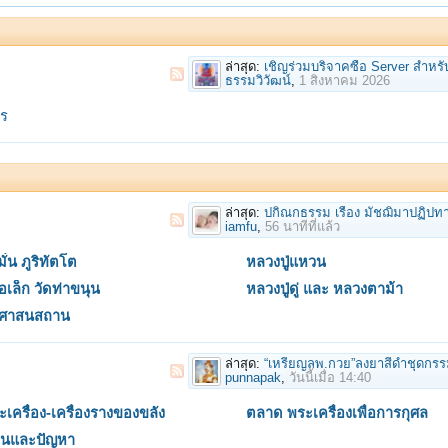
ล่าสุด:
เชิญร่วมบริจาคซื้อ Server สำหรับเป็นฐานข้อมูล เพื่อเว็บพลังจิ
ธรรมวิวัฒน์
,
1 สิงหาคม 2026
คร
ล่าสุด:
ปกิณกธรรม เรื่อง มัชฌิมาปฏิปทาและการรั
iamfu
,
56 นาทีที่แล้ว
มั่น ภูริทัตโต
หลวงปู่แหวน
อเล็ก วัดท่าขนุน
หลวงปู่ดู่ และ หลวงตาม้า
ะศาสนสถาน
ล่าสุด:
“เหรียญลพ.กวย”ลงยาสีดำชุดกรรมการ พิธีจตุรพิธพรชัย(เลี่ยมกรอบเลเซอร์)ตำนาน”ป
punnapak
,
วันนี้เมื่อ 14:40
ระเครื่อง-เครื่องรางของขลัง
ตลาด พระเครื่องเพื่อการกุศล
ียนและปัญหา