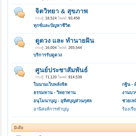
จิตวิทยา & สุขภาพ
กระทู้:
18,524
โพสต์:
93,458
ทุกข์และปัญหาชีวิต
ดูดวง และ ทำนายฝัน
กระทู้:
16,004
โพสต์:
265,544
บริการรับดูดวง
ศูนย์ประชาสัมพันธ์
กระทู้:
71,120
โพสต์:
914,539
ในนามเว็บพลังจิต
กฐิน - 
ธรรมทาน - วิทยาทาน
งานบว
อนุโมนาบุญ - อุทิศบุญส่วนกุศล
ช่วยเหล
อานิสงส์การทำบุญ
ร้องเร
มิเดีย