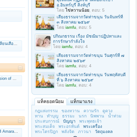
อ.อินทร์บุรี สิงห์บุรี
โดย
ไข่หวานน้อย
, ตอบ: 5
เสียงธรรมจากวัดท่าขนุน วันจันทร์ที่
๓ สิงหาคม ๒๕๖๙
โดย
iamfu
, ตอบ: 5
ปกิณกธรรม เรื่อง มัชฌิมาปฏิปทาและ
การรักษากำลังใจ
AI ง่ายๆ ทำได้เอง!
โดย
iamfu
, ตอบ: 4
เสียงธรรมจากวัดท่าขนุน วันศุกร์ที่ ๗
สิงหาคม ๒๕๖๙
โดย
iamfu
, ตอบ: 4
เสียงธรรมจากวัดท่าขนุน วันพฤหัสบดี
jahn Pasanno
ที่ ๖ สิงหาคม ๒๕๖๙
โดย
iamfu
, ตอบ: 4
แท็คยอดนิยม
แท็กมาแรง
กฎแห่งกรรม
ของหวาน
ความรัก
ดูดวง
ทาน
ทำบุญ
ธรรมะ
นรก
นิพพาน
น้ำท่วม
ประสบการณ์
ปัญญา
พระพุทธเจ้า
พระสมเด็จ
พระอรหันต์
พระเครื่อง
maravati
พระไตรปิฎก
พลังจิต
ภาวนา
วัตถุมงคล