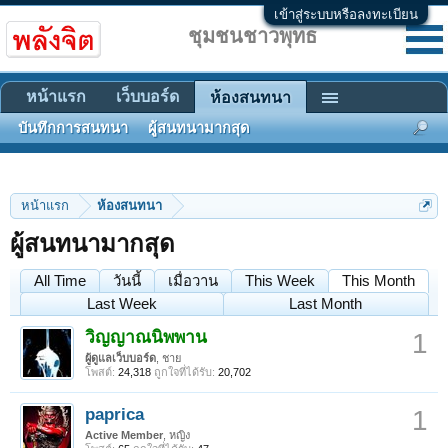
เข้าสู่ระบบหรือลงทะเบียน
ชุมชนชาวพุทธ
หน้าแรก
เว็บบอร์ด
ห้องสนทนา
บันทึกการสนทนา
ผู้สนทนามากสุด
หน้าแรก
ห้องสนทนา
ผู้สนทนามากสุด
All Time
วันนี้
เมื่อวาน
This Week
This Month
Last Week
Last Month
วิญญาณนิพพาน
1
ผู้ดูแลเว็บบอร์ด
, ชาย
โพสต์:
24,318
ถูกใจที่ได้รับ:
20,702
paprica
1
Active Member
, หญิง